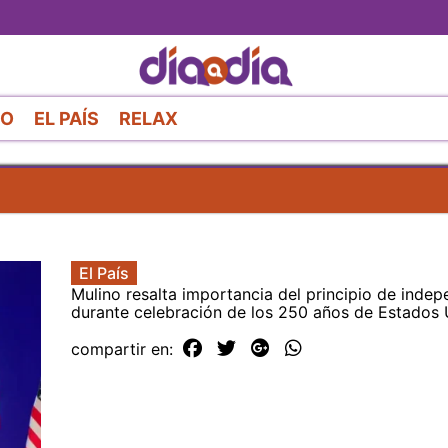
Pasar
al
contenido
principal
RO
EL PAÍS
RELAX
El País
Mulino resalta importancia del principio de inde
durante celebración de los 250 años de Estados
compartir en: