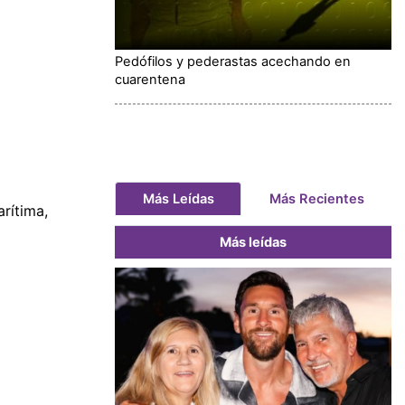
Pedófilos y pederastas acechando en
cuarentena
Más Leídas
Más Recientes
rítima,
Más leídas