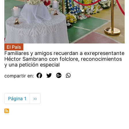
El País
Familiares y amigos recuerdan a exrepresentante
Héctor Sambrano con folclore, reconocimientos
y una petición especial
compartir en:
Paginación
Página 1
Siguiente
››
página