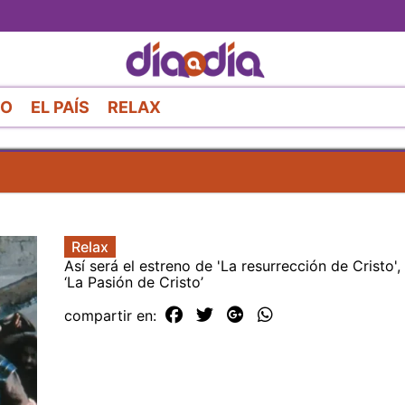
Pasar
al
contenido
principal
RO
EL PAÍS
RELAX
Relax
Así será el estreno de 'La resurrección de Cristo',
‘La Pasión de Cristo’
compartir en: