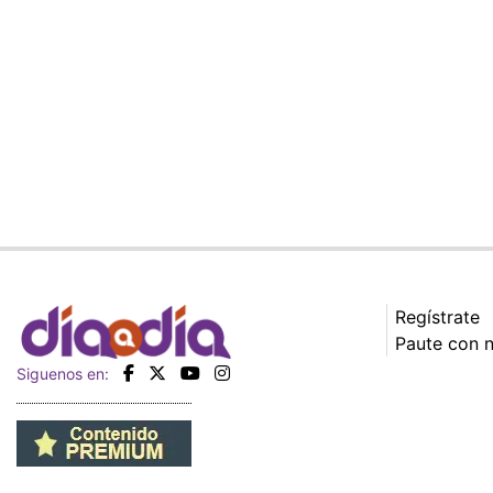
Regístrate
Paute con 
Siguenos en: