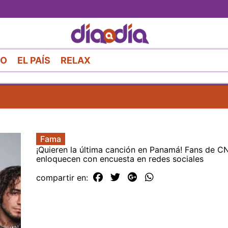
Pasar
al
contenido
principal
RO
EL PAÍS
RELAX
Fama
¡Quieren la última canción en Panamá! Fans de 
enloquecen con encuesta en redes sociales
compartir en: