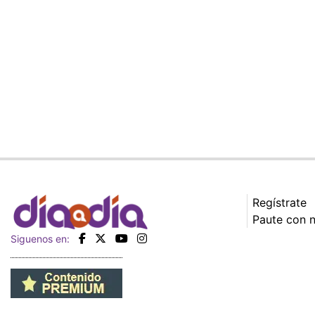
Regístrate
Paute con 
Siguenos en: