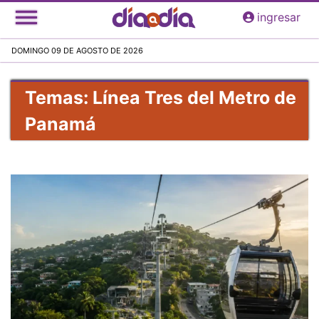
Pasar
ingresar
al
contenido
DOMINGO 09 DE AGOSTO DE 2026
principal
Temas: Línea Tres del Metro de
Panamá