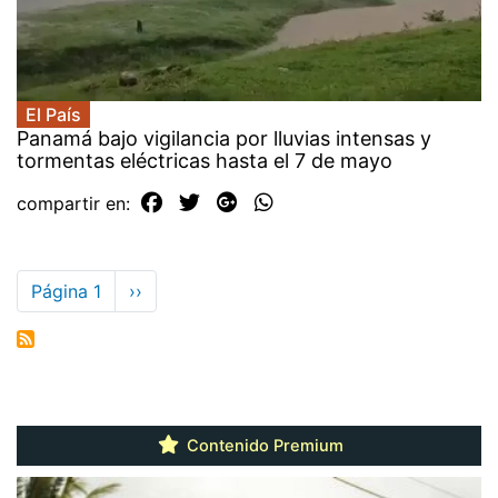
El País
Panamá bajo vigilancia por lluvias intensas y
tormentas eléctricas hasta el 7 de mayo
compartir en:
Paginación
Página 1
Siguiente
››
página
Contenido Premium