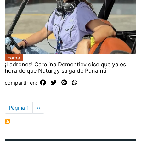
Fama
¡Ladrones! Carolina Dementiev dice que ya es
hora de que Naturgy salga de Panamá
compartir en:
Paginación
Página 1
Siguiente
››
página