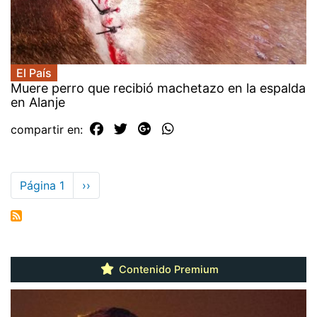
El País
Muere perro que recibió machetazo en la espalda
en Alanje
compartir en:
Paginación
Página 1
Siguiente
››
página
Contenido Premium