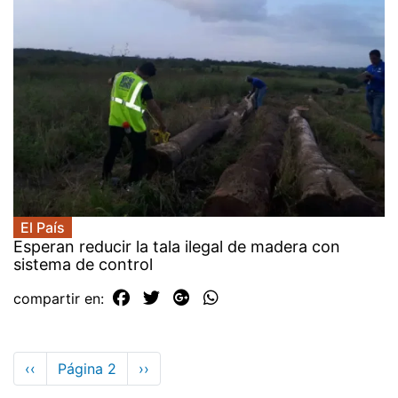
El País
Esperan reducir la tala ilegal de madera con
sistema de control
compartir en:
Paginación
Página
‹‹
Página 2
Siguiente
››
anterior
página