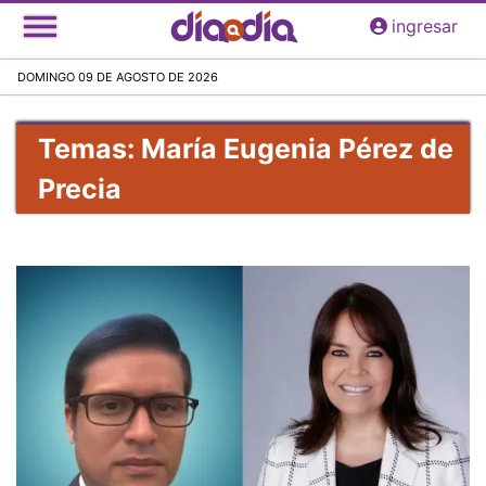
Pasar
ingresar
al
contenido
DOMINGO 09 DE AGOSTO DE 2026
principal
Temas: María Eugenia Pérez de
Precia