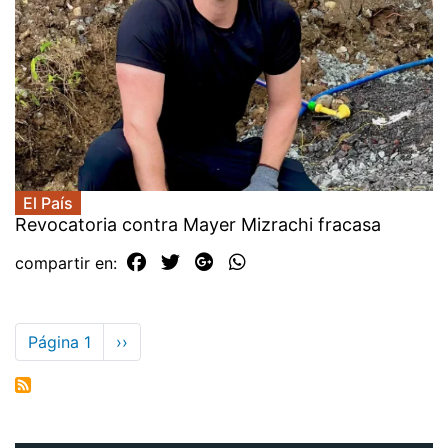
El País
Revocatoria contra Mayer Mizrachi fracasa
compartir en:
Paginación
Página 1
Siguiente
››
página