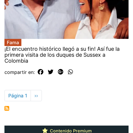
Fama
¡El encuentro histórico llegó a su fin! Así fue la
primera visita de los duques de Sussex a
Colombia
compartir en:
Paginación
Página 1
Siguiente
››
página
Contenido Premium