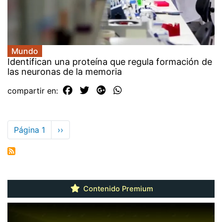
Mundo
Identifican una proteína que regula formación de
las neuronas de la memoria
compartir en:
Paginación
Página 1
Siguiente
››
página
Contenido Premium