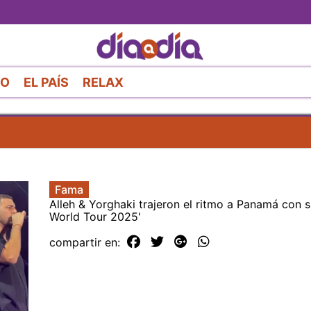
Pasar
al
contenido
principal
RO
EL PAÍS
RELAX
Fama
Alleh & Yorghaki trajeron el ritmo a Panamá con 
World Tour 2025'
compartir en: