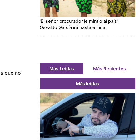
'El señor procurador le mintió al país',
Osvaldo García irá hasta el final
Más Leídas
Más Recientes
ía que no
Más leídas