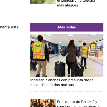
el Mundial y no tolerará
más ataques
anamá este
Más leídas
Incautan planchas con presunta droga
escondida en dos maletas
Presidente de Panamá y
canciller de Japón abordan