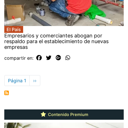
El País
Empresarios y comerciantes abogan por
respaldo para el establecimiento de nuevas
empresas
compartir en:
Paginación
Página 1
Siguiente
››
página
Contenido Premium