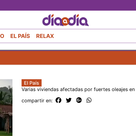
Pasar
al
contenido
principal
RO
EL PAÍS
RELAX
El País
Varias viviendas afectadas por fuertes oleajes e
compartir en: