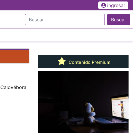
ingresar
Buscar
Contenido Premium
n Calovébora