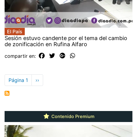
El País
Sesión estuvo candente por el tema del cambio
de zonificación en Rufina Alfaro
compartir en:
Paginación
Página 1
Siguiente
››
página
Contenido Premium