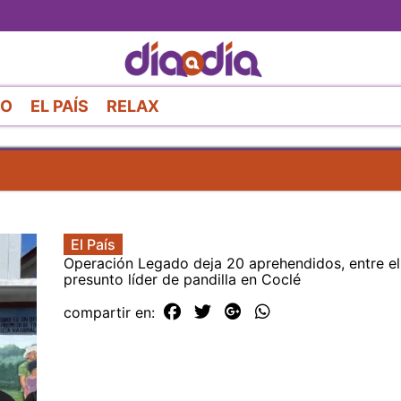
Pasar
al
contenido
principal
RO
EL PAÍS
RELAX
El País
Operación Legado deja 20 aprehendidos, entre ell
presunto líder de pandilla en Coclé
compartir en: