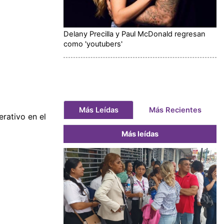
Delany Precilla y Paul McDonald regresan
como 'youtubers'
Más Leídas
Más Recientes
rativo en el
Más leídas