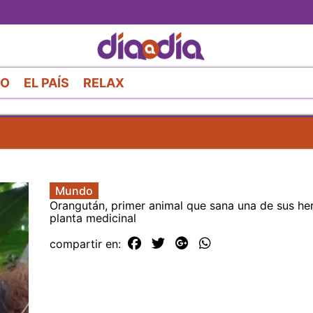
Pasar
al
contenido
principal
RO
EL PAÍS
RELAX
Mundo
Orangután, primer animal que sana una de sus he
planta medicinal
compartir en: