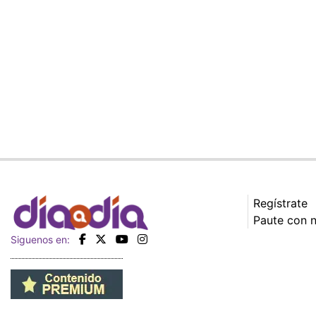
Regístrate
Paute con 
Siguenos en: