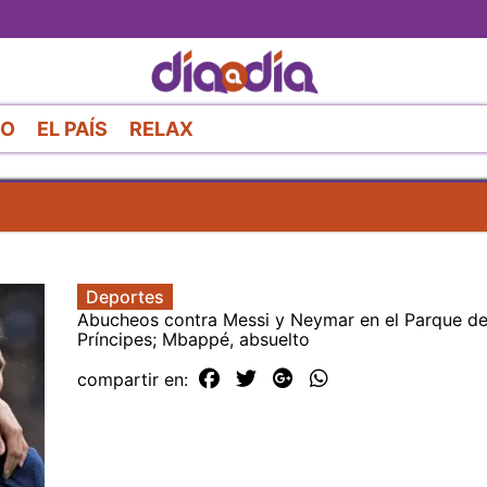
Pasar
al
contenido
principal
RO
EL PAÍS
RELAX
Deportes
Abucheos contra Messi y Neymar en el Parque d
Príncipes; Mbappé, absuelto
compartir en: