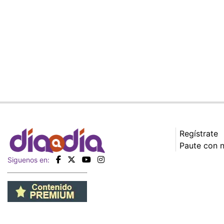
Regístrate
Paute con 
Siguenos en: