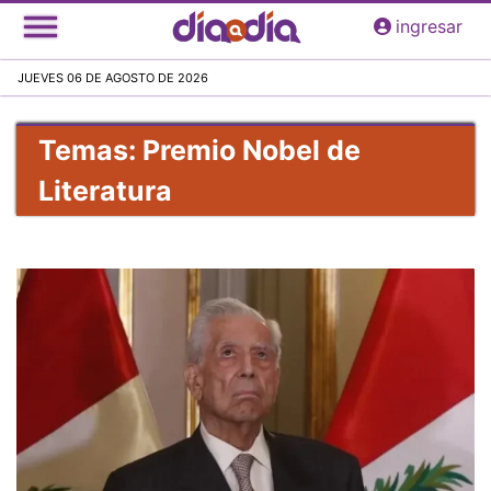
Pasar
ingresar
al
contenido
JUEVES 06 DE AGOSTO DE 2026
principal
Temas: Premio Nobel de
Literatura