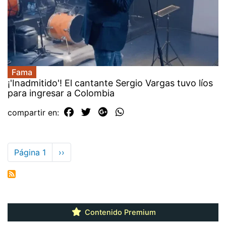
Fama
¡'Inadmitido'! El cantante Sergio Vargas tuvo líos
para ingresar a Colombia
compartir en:
Paginación
Página 1
Siguiente
››
página
Contenido Premium