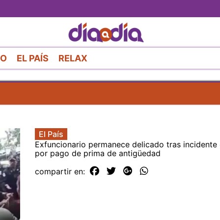
Pasar
al
contenido
principal
RO
EL PAÍS
RELAX
El País
Exfuncionario permanece delicado tras incidente 
por pago de prima de antigüedad
compartir en: