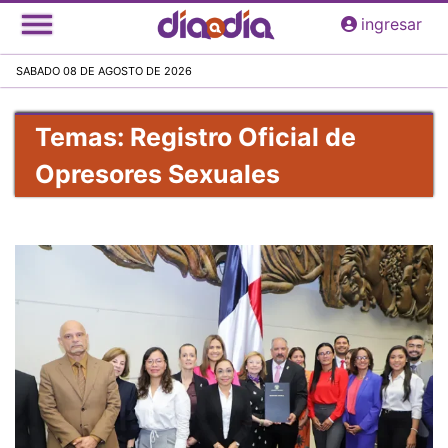
Pasar
ingresar
al
contenido
SABADO 08 DE AGOSTO DE 2026
principal
Temas: Registro Oficial de
Opresores Sexuales