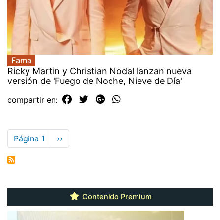
Fama
Ricky Martin y Christian Nodal lanzan nueva
versión de 'Fuego de Noche, Nieve de Día'
compartir en:
Paginación
Página 1
Siguiente
››
página
Contenido Premium