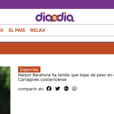
Pasar
al
contenido
principal
RO
EL PAÍS
RELAX
Deportes
Nelson Barahona ha tenido que bajar de peso en 
Cartaginés costarricense
compartir en: