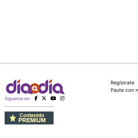
Regístrate
Paute con 
Siguenos en: