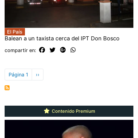
El País
Balean a un taxista cerca del IPT Don Bosco
compartir en:
Paginación
Página 1
Siguiente
››
página
Contenido Premium