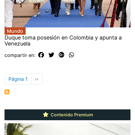
Mundo
Duque toma posesión en Colombia y apunta a
Venezuela
compartir en:
Paginación
Página 1
Siguiente
››
página
Contenido Premium