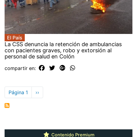
El País
La CSS denuncia la retención de ambulancias
con pacientes graves, robo y extorsión al
personal de salud en Colón
compartir en:
Paginación
Página 1
Siguiente
››
página
Contenido Premium