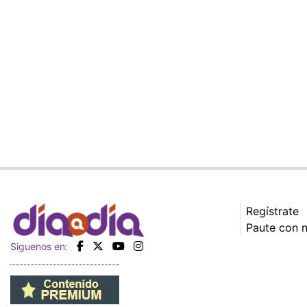
Regístrate
Paute con 
Siguenos en: