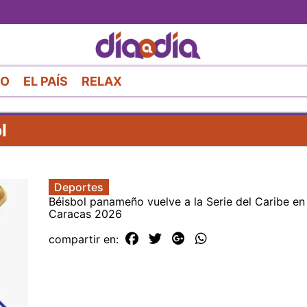
Pasar
al
contenido
principal
RO
EL PAÍS
RELAX
l
Deportes
Béisbol panameño vuelve a la Serie del Caribe en
Caracas 2026
compartir en: