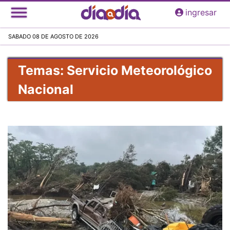
Pasar
ingresar
al
contenido
SABADO 08 DE AGOSTO DE 2026
principal
Temas: Servicio Meteorológico
Nacional