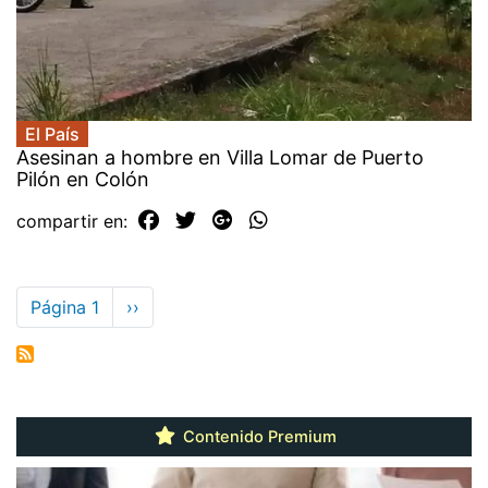
El País
Asesinan a hombre en Villa Lomar de Puerto
Pilón en Colón
compartir en:
Paginación
Página 1
Siguiente
››
página
Contenido Premium