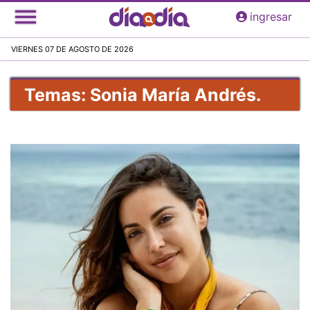
Pasar
ingresar
al
contenido
VIERNES 07 DE AGOSTO DE 2026
principal
Temas: Sonia María Andrés.