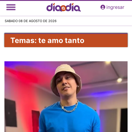
Pasar
ingresar
al
contenido
SABADO 08 DE AGOSTO DE 2026
principal
Temas: te amo tanto