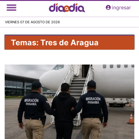
Pasar
ingresar
al
contenido
VIERNES 07 DE AGOSTO DE 2026
principal
Temas: Tres de Aragua