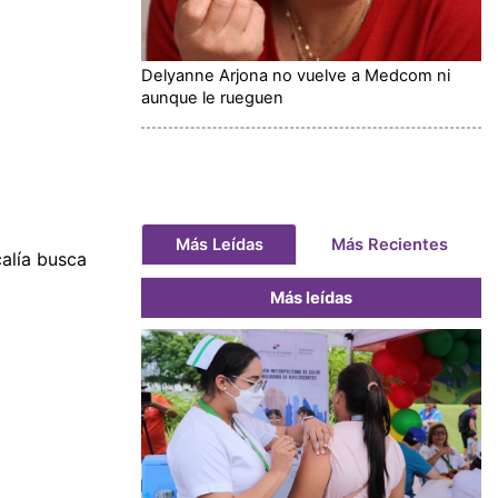
Delyanne Arjona no vuelve a Medcom ni
aunque le rueguen
Más Leídas
Más Recientes
calía busca
Más leídas