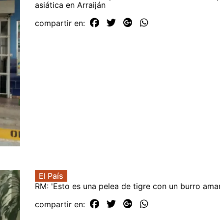
asiática en Arraiján
compartir en:
El País
RM: 'Esto es una pelea de tigre con un burro ama
compartir en: