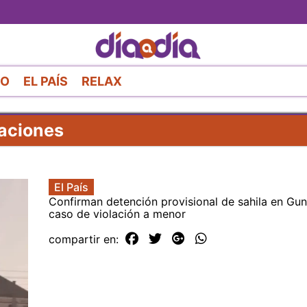
Pasar
al
contenido
principal
RO
EL PAÍS
RELAX
laciones
El País
Confirman detención provisional de sahila en Gun
caso de violación a menor
compartir en: