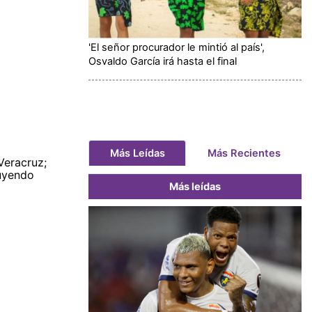
'El señor procurador le mintió al país',
Osvaldo García irá hasta el final
Más Leídas
Más Recientes
Veracruz;
huyendo
Más leídas