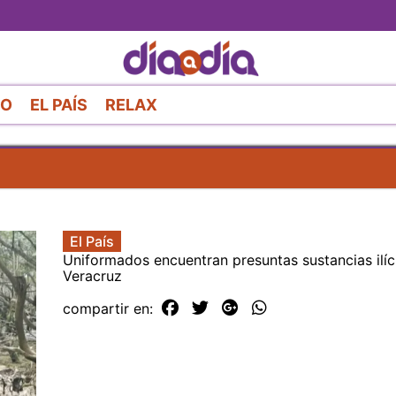
Pasar
al
contenido
principal
RO
EL PAÍS
RELAX
El País
Uniformados encuentran presuntas sustancias ilíc
Veracruz
compartir en: