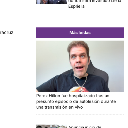
donde será investido De la
Espriella
racruz
Más leídas
Perez Hilton fue hospitalizado tras un
presunto episodio de autolesión durante
una transmisión en vivo
Anuncia inicio de