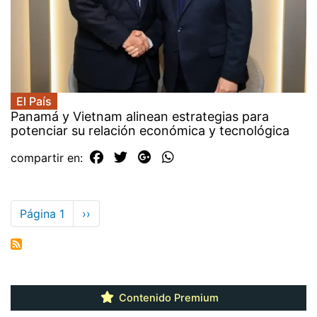
El País
Panamá y Vietnam alinean estrategias para
potenciar su relación económica y tecnológica
compartir en:
Paginación
Página 1
Siguiente
››
página
Contenido Premium