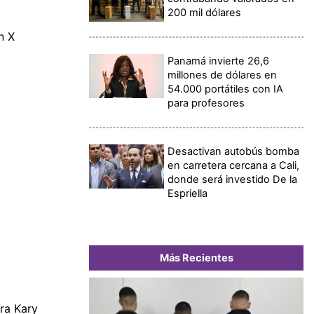
200 mil dólares
n X
Panamá invierte 26,6
millones de dólares en
54.000 portátiles con IA
para profesores
Desactivan autobús bomba
en carretera cercana a Cali,
donde será investido De la
Espriella
Más Recientes
ra Kary