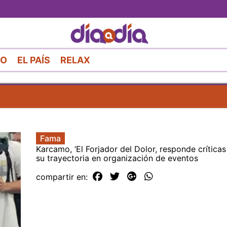
Pasar
al
contenido
principal
RO
EL PAÍS
RELAX
Fama
Karcamo, ‘El Forjador del Dolor, responde crítica
su trayectoria en organización de eventos
compartir en: