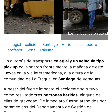
Los heridos fueron atendidos por paramédicos de la CSS.
colegial
colisión
Santiago
Heridos
san pedro
profesor
Soná
Tránsito
Un autobús de transporte
colegial y un vehículo tipo
pick up
colisionaron frontalmente la mañana de este
jueves en la vía Interamericana, a la altura de la
comunidad de La Fragua, en
Santiago
de Veraguas.
A pesar del fuerte impacto el accidente solo tuvo
como resultado
tres personas heridas
, ninguna de
ellas de gravedad. De inmediato fueron atendidos por
paramédicos del Departamento de Gestión de