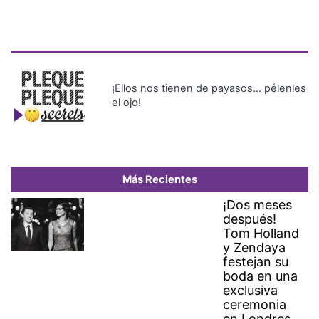
¡Ellos nos tienen de payasos… pélenles
el ojo!
Más Recientes
¡Dos meses
después!
Tom Holland
y Zendaya
festejan su
boda en una
exclusiva
ceremonia
en Londres