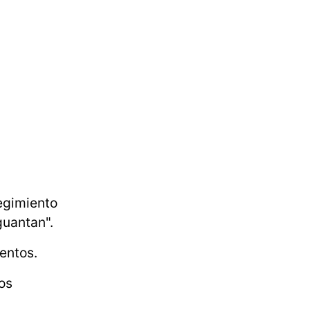
regimiento
guantan".
mentos.
los