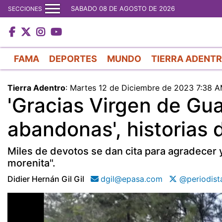
SABADO 08 DE AGOSTO DE 2026
SECCIONES
FAMA
DEPORTES
MUNDO
TIERRA ADENT
Tierra Adentro
:
Martes 12 de Diciembre de 2023 7:38 
'Gracias Virgen de Gu
abandonas', historias d
Miles de devotos se dan cita para agradecer y
morenita".
Didier Hernán Gil Gil
dgil@epasa.com
@periodista