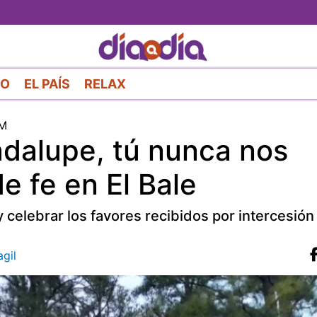
Pasar
al
contenido
principal
RO
EL PAÍS
RELAX
AM
adalupe, tú nunca nos
e fe en El Bale
 celebrar los favores recibidos por intercesión 
gil