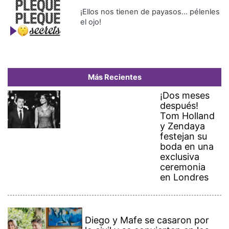
¡Ellos nos tienen de payasos… pélenles
el ojo!
Más Recientes
¡Dos meses
después!
Tom Holland
y Zendaya
festejan su
boda en una
exclusiva
ceremonia
en Londres
Diego y Mafe se casaron por