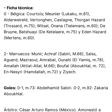
- Ficha técnica:
0 - Bélgica: Courtois; Meunier (Lukaku, m.81),
Alderweireld, Vertonghen, Castagne, Thorgan Hazard
(Trossard, m.75); Witsel, Onana (Tielemans, m.60); De
Bruyne, Batshuayi (De Ketelaere, m.75) y Eden Hazard
(Mertens, m.60).
2- Marruecos: Munir; Achraf (Sabiri, M.66), Saïss,
Aguerd, Mazraoui; Amrabat, Ounahi (El Yamiq, m.78),
Amallah (Attiat-Allal, M.66); Boufal (Aboukhlal, m. 72),
En-Nesyri (Hamdallah, m.72) y Ziyech.
Goles:
0-1, m.73: Abdelhamid Sabiri. 0-2, m.92: Zakaria
Aboukhlal.
Árbitro: César Arturo Ramos (México). Amonestó a