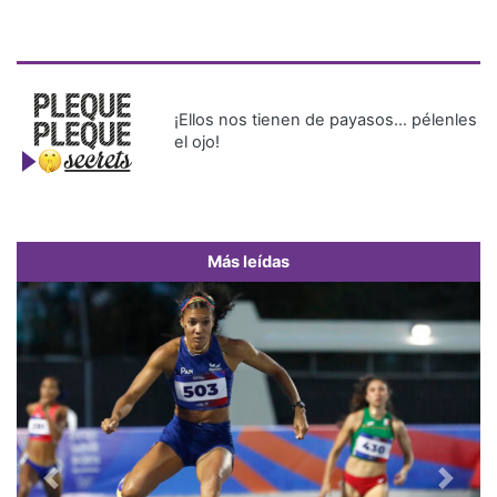
¡Ellos nos tienen de payasos… pélenles
el ojo!
Más leídas
Previous
Next