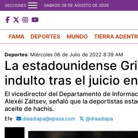
SABADO 08 DE AGOSTO DE 2026
SECCIONES
FAMA
DEPORTES
MUNDO
TIERRA ADENT
Deportes
:
Miércoles 06 de Julio de 2022 8:39 AM
La estadounidense Grin
indulto tras el juicio e
El vicedirector del Departamento de Informaci
Alexéi Záitsev, señaló que la deportistas e
aceite de hachís.
Efe
diaadiapa@epasa.com
@diaadiapa