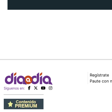
Regístrate
Paute con 
Siguenos en: