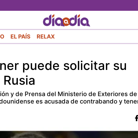
Pasar
al
contenido
principal
RO
EL PAÍS
RELAX
er puede solicitar su
n Rusia
ón y de Prensa del Ministerio de Exteriores de
stadounidense es acusada de contrabando y tene