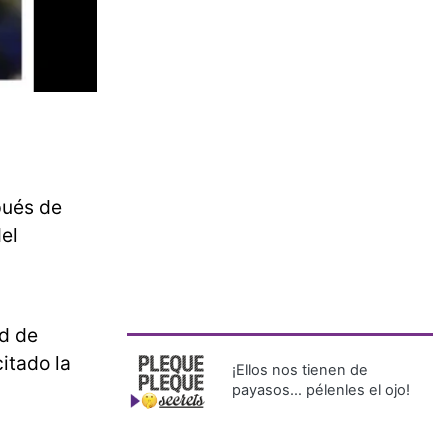
pués de
el
ad de
citado la
¡Ellos nos tienen de
payasos… pélenles el ojo!