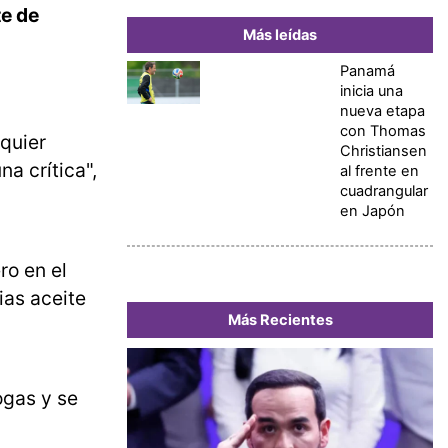
te de
Más leídas
Panamá
inicia una
nueva etapa
con Thomas
lquier
Christiansen
a crítica",
al frente en
cuadrangular
en Japón
ro en el
ias aceite
Más Recientes
ogas y se