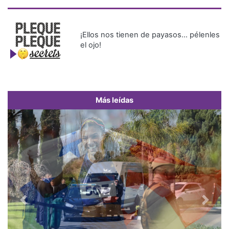
¡Ellos nos tienen de payasos… pélenles
el ojo!
Más leídas
Previous
Next