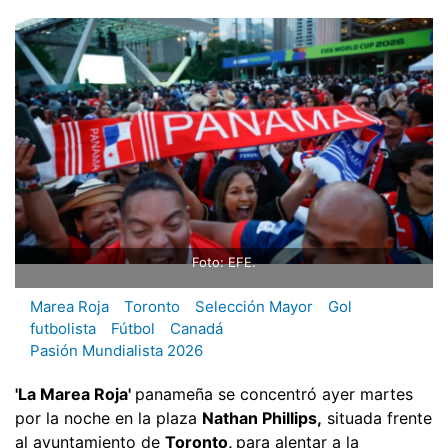
Foto: EFE.
Marea Roja
Toronto
Selección Mayor
Gol
futbolista
Fútbol
Canadá
Pasión Mundialista 2026
'La Marea Roja'
panameña se concentró ayer martes
por la noche en la plaza
Nathan Phillips,
situada frente
al ayuntamiento de
Toronto,
para alentar a la