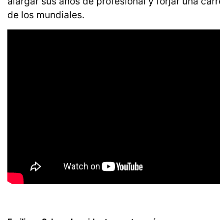
alargar sus años de profesional y forjar una car
de los mundiales.