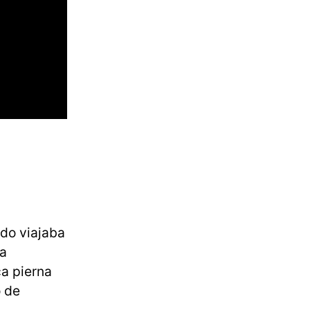
do viajaba
la
ca pierna
o de