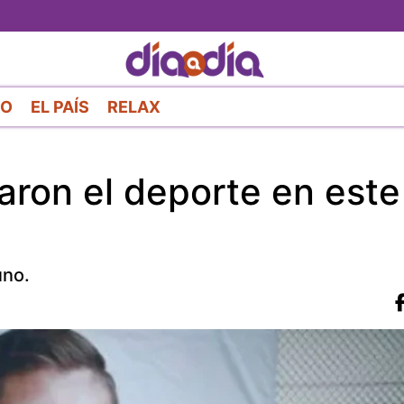
Pasar
al
contenido
principal
RO
EL PAÍS
RELAX
aron el deporte en este
uno.