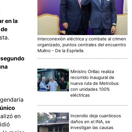
l
r en la
 de
sta.
Interconexión eléctrica y combate al crimen
organizado, puntos centrales del encuentro
Mulino - De la Espriella
n segundo
una
Ministro Orillac realiza
recorrido inaugural de
nueva ruta de Metrobus
con unidades 100%
eléctricas
egendaria
 único
alizó en
Incendio deja cuantiosos
daños en el INA, se
idió
investigan las causas