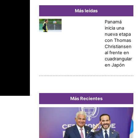
Más leídas
Panamá
inicia una
nueva etapa
con Thomas
Christiansen
al frente en
cuadrangular
en Japón
Más Recientes