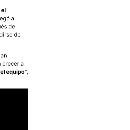
 el
legó a
ués de
dirse de
éan
n crecer a
el equipo",