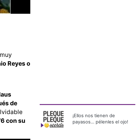
 muy
nio Reyes o
laus
ués de
lvidable
¡Ellos nos tienen de
76 con su
payasos… pélenles el ojo!