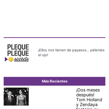
¡Ellos nos tienen de payasos… pélenles
el ojo!
Más Recientes
¡Dos meses
después!
Tom Holland
y Zendaya