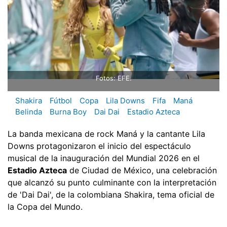
Fotos: EFE.
Shakira
Fútbol
Copa
Lila Downs
Fifa
Maná
Belinda
Burna Boy
Dai Dai
Estadio Azteca
La banda mexicana de rock Maná y la cantante Lila
Downs protagonizaron el inicio del espectáculo
musical de la inauguración del Mundial 2026 en el
Estadio Azteca
de Ciudad de México, una celebración
que alcanzó su punto culminante con la interpretación
de 'Dai Dai', de la colombiana Shakira, tema oficial de
la Copa del Mundo.