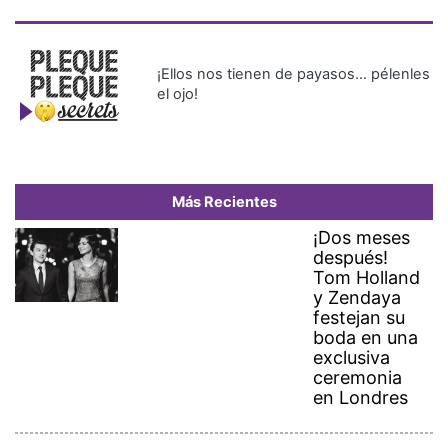
¡Ellos nos tienen de payasos… pélenles
el ojo!
Más Recientes
¡Dos meses
después!
Tom Holland
y Zendaya
festejan su
boda en una
exclusiva
ceremonia
en Londres