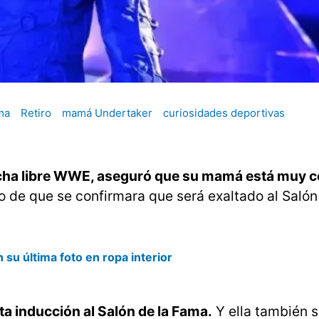
ma
Retiro
mamá Undertaker
curiosidades deportivas
lucha libre WWE, aseguró que su mamá está muy c
go de que se confirmara que será exaltado al Salón
 su última foto en ropa interior
ta inducción al Salón de la Fama.
Y ella también 