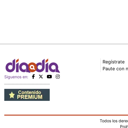
Regístrate
Paute con 
Siguenos en:
Todos los der
Proh