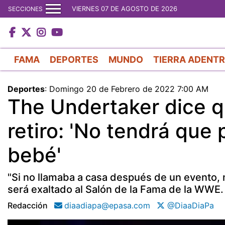
VIERNES 07 DE AGOSTO DE 2026
SECCIONES
FAMA
DEPORTES
MUNDO
TIERRA ADENT
Deportes
:
Domingo 20 de Febrero de 2022 7:00 AM
The Undertaker dice q
retiro: 'No tendrá que
bebé'
"Si no llamaba a casa después de un evento, m
será exaltado al Salón de la Fama de la WWE.
Redacción
diaadiapa@epasa.com
@DiaaDiaPa