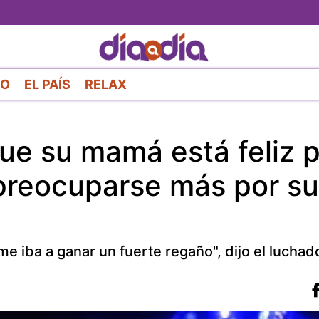
Pasar
al
contenido
principal
RO
EL PAÍS
RELAX
ue su mamá está feliz p
 preocuparse más por su
e iba a ganar un fuerte regaño", dijo el luchad