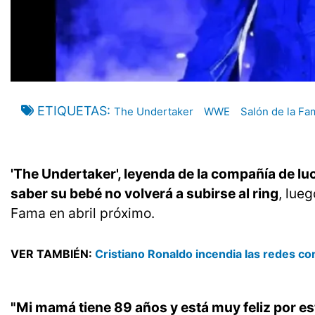
ETIQUETAS
The Undertaker
WWE
Salón de la Fa
'The Undertaker', leyenda de la compañía de 
saber su bebé no volverá a subirse al ring
, lue
Fama en abril próximo.
VER TAMBIÉN:
Cristiano Ronaldo incendia las redes con
"Mi mamá tiene 89 años y está muy feliz por es