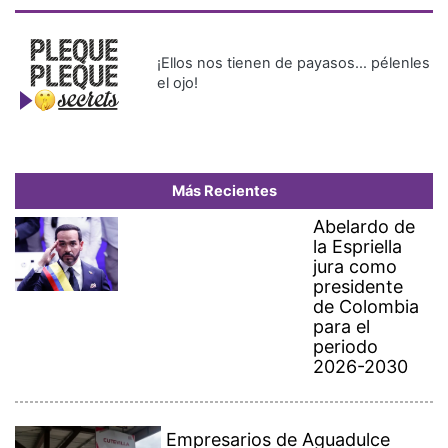
¡Ellos nos tienen de payasos… pélenles
el ojo!
Más Recientes
Abelardo de
la Espriella
jura como
presidente
de Colombia
para el
periodo
2026-2030
Empresarios de Aguadulce